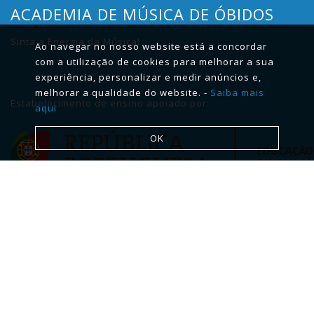
ACADEMIA DE MÚSICA DE ÓBIDOS
Sinta a Energia da Música!
Ao navegar no nosso website está a concordar
com a utilização de cookies para melhorar a sua
experiência, personalizar e medir anúncios e,
melhorar a qualidade do website. -
Saiba mais
Estabelecimento de ensino apoiado por:
aqui
OK
Menu