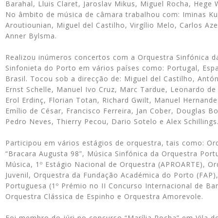
Barahal, Lluis Claret, Jaroslav Mikus, Miguel Rocha, Hege 
No âmbito de música de câmara trabalhou com: Iminas Ku
Aroutiounian, Miguel del Castilho, Virgílio Melo, Carlos A
Anner Bylsma.
Realizou inúmeros concertos com a Orquestra Sinfónica 
Sinfonieta do Porto em vários países como: Portugal, Esp
Brasil. Tocou sob a direcção de: Miguel del Castilho, Antó
Ernst Schelle, Manuel Ivo Cruz, Marc Tardue, Leonardo de 
Erol Erdinç, Florian Totan, Richard Gwilt, Manuel Hernande
Emílio de César, Francisco Ferreira, Jan Cober, Douglas B
Pedro Neves, Thierry Pecou, Dario Sotelo e Alex Schillings
Participou em vários estágios de orquestra, tais como: Orq
“Bracara Augusta 98”, Música Sinfónica da Orquestra Port
Música, 1º Estágio Nacional de Orquestra (APROARTE), Orq
Juvenil, Orquestra da Fundação Académica do Porto (FAP)
Portuguesa (1º Prémio no II Concurso Internacional de Ba
Orquestra Clássica de Espinho e Orquestra Amorevole.
Foi membro do júri no concurso “Marília Rocha” em Vila 