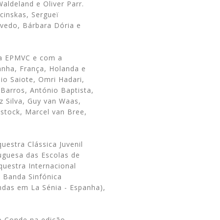
Waldeland e Oliver Parr.
cinskas, Sergueï
zevedo, Bárbara Dória e
da EPMVC e com a
anha, França, Holanda e
nio Saiote, Omri Hadari,
Barros, António Baptista,
z Silva, Guy van Waas,
ostock, Marcel van Bree,
.
uestra Clássica Juvenil
uguesa das Escolas de
uestra Internacional
, Banda Sinfónica
ndas em La Sénia - Espanha),
do Conde na edição