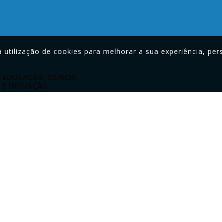
utilização de cookies para melhorar a sua experiência, pers
Contactos
S
Estrada Nacional 8, nº 4, Óbidos
960 151 065 (Chamada para rede móvel