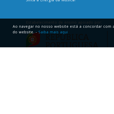
Estabelecimento de ensino apoiado por:
Ao navegar no nosso website está a concordar com a 
do website. -
Saiba mais aqui
Menu
Sobre
FAQ´s